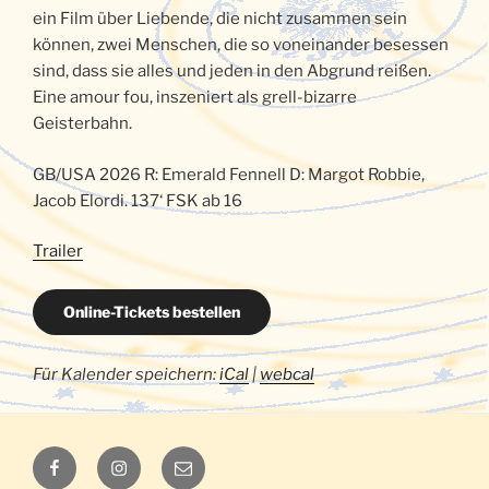
ein Film über Liebende, die nicht zusammen sein
können, zwei Menschen, die so voneinander besessen
sind, dass sie alles und jeden in den Abgrund reißen.
Eine amour fou, inszeniert als grell-bizarre
Geisterbahn.
GB/USA 2026 R: Emerald Fennell D: Margot Robbie,
Jacob Elordi. 137‘ FSK ab 16
Trailer
Online-Tickets bestellen
Für Kalender speichern:
iCal
|
webcal
Luna
Luna
E-
auf
auf
Mail