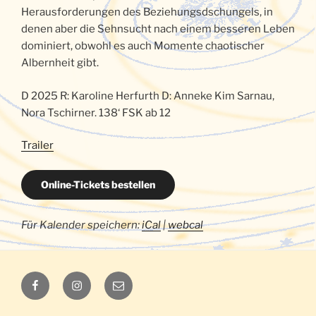
Herausforderungen des Beziehungsdschungels, in
denen aber die Sehnsucht nach einem besseren Leben
dominiert, obwohl es auch Momente chaotischer
Albernheit gibt.
D 2025 R: Karoline Herfurth D: Anneke Kim Sarnau,
Nora Tschirner. 138‘ FSK ab 12
Trailer
Online-Tickets bestellen
Für Kalender speichern:
iCal
|
webcal
Luna
Luna
E-
auf
auf
Mail