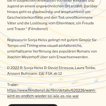
die in subjektiven Anekdoten von einer Kindheit und
Jugend an einem ungewöhnlichen Ort erzählt. Darüber
hinaus geht es glaubwürdig und anspruchsvoll um
Geschwisterkonflikte und den Tod, unvollkommene
Väter und die Loslösung vom Elternhaus, um Freude
und Trauer.“ (Filmdienst)
Regisseurin Sonja Heiss gelingt mit gutem Gespür für
Tempo und Timing eine visuell einfallsreiche,
unterhaltsame Verfilmung des populären Romans von
Joachim Meyerhoff über sein Erwachsenwerden.
D 2022 R: Sonja Heiss D: Devid Striesow, Laura Tonke,
Arsseni Bultmann. 116‘ FSK ab 12
Trailer:
https://www.filmdienst.de/film/details/620226/wann-
wird-es-endlich-wieder-so-wie-es-nie-war