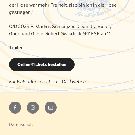
der Hose war mehr Freiheit, also bin ich in die Hose
gestiegen.“
Ö/D 2025 R: Markus Schleinzer. D: Sandra Hüller,
Godehard Giese, Robert Gwisdeck. 94‘ FSK ab 12.
Trailer
Online-Tickets bestellen
Für Kalender speichern:
iCal
|
webcal
Luna
Luna
E-
auf
auf
Mail
Facebook
Instagram
Datenschutz