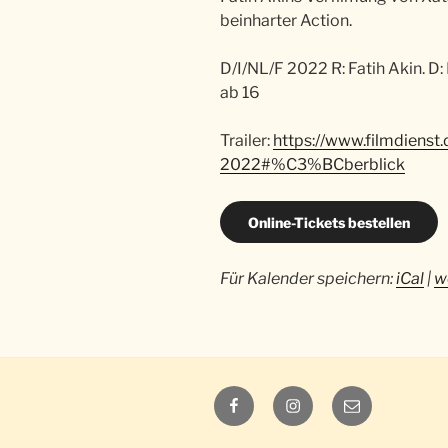
beinharter Action.
D/I/NL/F 2022 R: Fatih Akin. D
ab 16
Trailer:
https://www.filmdienst
2022#%C3%BCberblick
Online-Tickets bestellen
Für Kalender speichern:
iCal
|
w
Luna
Luna
E-
auf
auf
Mail
Facebook
Instagram