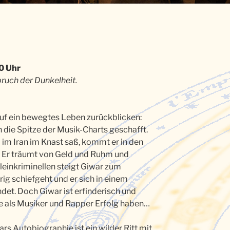
0 Uhr
bruch der Dunkelheit.
auf ein bewegtes Leben zurückblicken:
n die Spitze der Musik-Charts geschafft.
im Iran im Knast saß, kommt er in den
 Er träumt von Geld und Ruhm und
Kleinkriminellen steigt Giwar zum
ig schiefgeht und er sich in einem
ndet. Doch Giwar ist erfinderisch und
hte als Musiker und Rapper Erfolg haben…
rs Autobiographie ist ein wilder Ritt mit