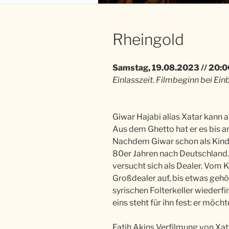
Rheingold
Samstag, 19.08.2023 // 20:0
Einlasszeit. Filmbeginn bei Ein
Giwar Hajabi alias Xatar kann 
Aus dem Ghetto hat er es bis a
Nachdem Giwar schon als Kind 
80er Jahren nach Deutschland.
versucht sich als Dealer. Vom 
Großdealer auf, bis etwas gehör
syrischen Folterkeller wiederfi
eins steht für ihn fest: er möc
Fatih Akins Verfilmung von Xata