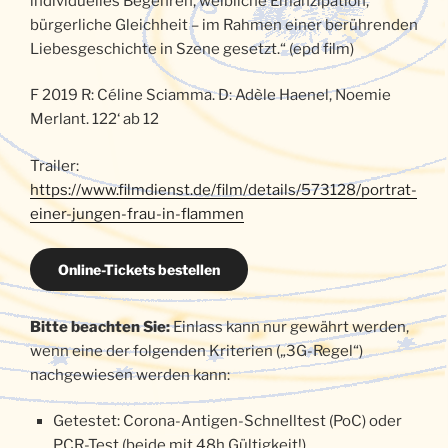
individuelles Begehren, weibliche Emanzipation,
bürgerliche Gleichheit – im Rahmen einer berührenden
Liebesgeschichte in Szene gesetzt.“ (epd film)
F 2019 R: Céline Sciamma. D: Adèle Haenel, Noemie
Merlant. 122‘ ab 12
Trailer:
https://www.filmdienst.de/film/details/573128/portrat-
einer-jungen-frau-in-flammen
Online-Tickets bestellen
Bitte beachten Sie:
Einlass kann nur gewährt werden,
wenn eine der folgenden Kriterien („3G-Regel“)
nachgewiesen werden kann:
Getestet: Corona-Antigen-Schnelltest (PoC) oder
PCR-Test (beide mit 48h Gültigkeit!)