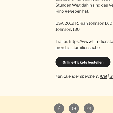
Stunden Weg dahin sind das Ve
Kino gegeben hat.
USA 2019 R: Rian Johnson D: Da
Johnson. 130’
Trailer:
https://www.filmdienst
mord-ist-familiensache
Online-Tickets bestellen
Für Kalender speichern:
iCal
|
w
Luna
Luna
E-
auf
auf
Mail