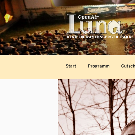
Zum
Inhalt
springen
LUNA KIN
Open-Air-Kino im Ravensberge
Start
Programm
Gutsch