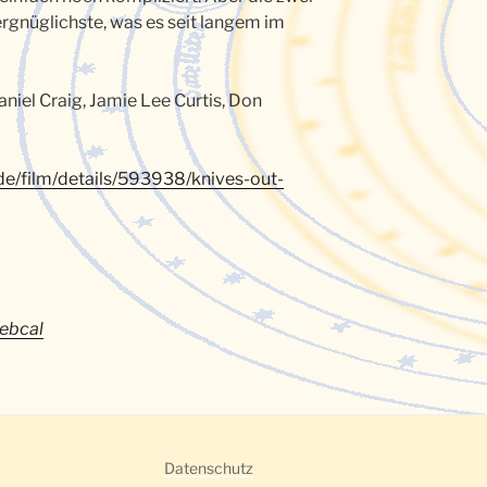
rgnüglichste, was es seit langem im
niel Craig, Jamie Lee Curtis, Don
.de/film/details/593938/knives-out-
ebcal
Datenschutz