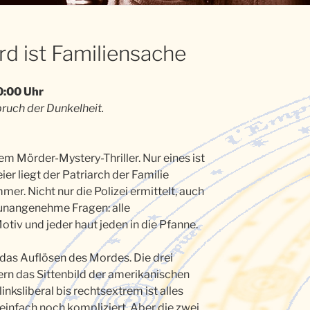
d ist Familiensache
0:00 Uhr
bruch der Dunkelheit.
sem Mörder-Mystery-Thriller. Nur eines ist
ier liegt der Patriarch der Familie
er. Nicht nur die Polizei ermittelt, auch
t unangenehme Fragen: alle
tiv und jeder haut jeden in die Pfanne.
s das Auflösen des Mordes. Die drei
fern das Sittenbild der amerikanischen
inksliberal bis rechtsextrem ist alles
 einfach noch kompliziert. Aber die zwei