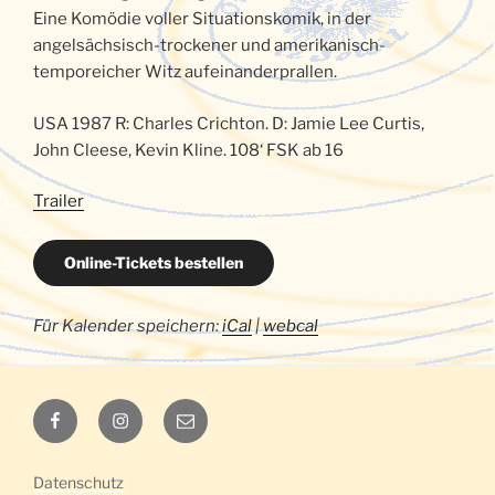
Eine Komödie voller Situationskomik, in der
angelsächsisch-trockener und amerikanisch-
temporeicher Witz aufeinanderprallen.
USA 1987 R: Charles Crichton. D: Jamie Lee Curtis,
John Cleese, Kevin Kline. 108‘ FSK ab 16
Trailer
Online-Tickets bestellen
Für Kalender speichern:
iCal
|
webcal
Luna
Luna
E-
auf
auf
Mail
Facebook
Instagram
Datenschutz