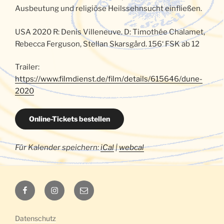
Ausbeutung und religiöse Heilssehnsucht einfließen.
USA 2020 R: Denis Villeneuve. D: Timothée Chalamet,
Rebecca Ferguson, Stellan Skarsgård. 156‘ FSK ab 12
Trailer:
https://www.filmdienst.de/film/details/615646/dune-
2020
Online-Tickets bestellen
Für Kalender speichern:
iCal
|
webcal
Luna
Luna
E-
auf
auf
Mail
Facebook
Instagram
Datenschutz