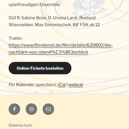
spielfreudigen Ensemble.
SUI R: Sabine Boss. D: Ursina Lardi, Roeland
Wiesnekker, Max Simonischek. 88‘ FSK ab 12
Trailer:
https://www.filmdienst.de/film/details/620802/die-
nachbarn-von-oben#%C3%BCberblick
Online-Tickets bestellen
Für Kalender speichern:
iCal
|
webcal
Luna
Luna
E-
auf
auf
Mail
Facebook
Instagram
Datenschutz