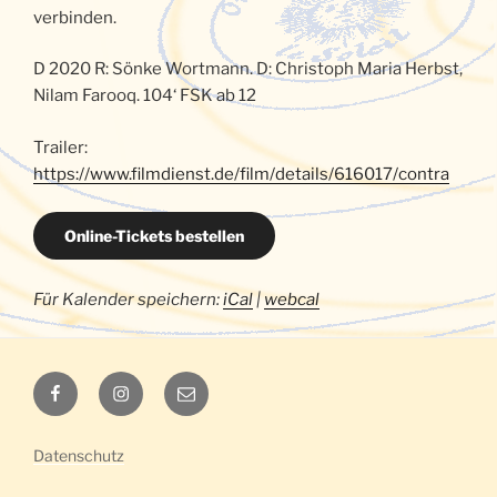
verbinden.
D 2020 R: Sönke Wortmann. D: Christoph Maria Herbst,
Nilam Farooq. 104‘ FSK ab 12
Trailer:
https://www.filmdienst.de/film/details/616017/contra
Online-Tickets bestellen
Für Kalender speichern:
iCal
|
webcal
Luna
Luna
E-
auf
auf
Mail
Facebook
Instagram
Datenschutz